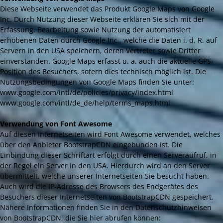
Diese Webseite verwendet das Produkt Google Maps von Google
Inc. Durch Nutzung dieser Webseite erklären Sie sich mit der
Erfassung, Bearbeitung sowie Nutzung der automatisiert
erhobenen Daten durch Google Inc., welche die Daten i. d. R. auf
Servern in den USA speichern, deren Vertreter sowie Dritter
einverstanden. Google Maps erfasst u. a. auch die aktuelle GPS-
Position des Besuchers, sofern dies technisch möglich ist. Die
Nutzungsbedingungen von Google Maps finden Sie unter:
www.google.com/intl/de/policies/privacy/index.html
www.google.com/intl/de_de/help/terms_maps.html
Verwendung von Font Awesome
Auf diesen Internetseiten wird Font Awesome verwendet, welches
über den Anbieter BootstrapCDN eingebunden ist. Die
Einbindung dieser Schriftart erfolgt durch einen Serveraufruf, in
der Regel ein Server in den USA. Hierdurch wird an den Server
übermittelt, welche unserer Internetseiten Sie besucht haben.
Auch wird die IP-Adresse des Browsers des Endgerätes des
Besuchers dieser Internetseiten von BootstrapCDN gespeichert.
Nähere Informationen finden Sie in den Datenschutzhinweisen
von BootstrapCDN, die Sie hier abrufen können: