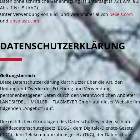
Daten ohne schriftliche Genehmigung ist untersagt (§ 72 i.V.m. § 2
Abs. 1 Nr. 5 UrhG).
Unter Verwendung von Bild- und Videomaterial von
pexels.com
und
unsplash.com
DATENSCHUTZERKLÄRUNG
Geltungsbereich
Diese Datenschutzerklärung klärt Nutzer über die Art, den
Umfang und Zwecke der Erhebung und Verwendung
personenbezogener Daten durch den verantwortlichen Anbieter
LANDSIEDEL | MÜLLER | FLAGMEYER GmbH auf dieser Website (im
folgenden „Angebot“) auf.
Die rechtlichen Grundlagen des Datenschutzes finden sich im
Bundesdatenschutzgesetz (BDSG), dem Digitale-Dienste-Gesetz
(DDG), dem Telekommunikationsgesetz (TKG), der Datenschutz-