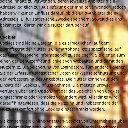
solche Inhalte zu verwenden, deren jeweilige Anbieter die IP-
Adresse lediglich zur Auslieferung der Inhalte verwenden. Jedoch
haben wir keinen Einfluss darauf, ob die Dritt-Anbieter die IP-
Adresse z. B. für statistische Zwecke speichern. Soweit dies uns
bekannt ist, klären wir die Nutzer darüber auf.
Cookies
Cookies sind kleine Dateien, die es ermöglichen, auf dem
Zugriffsgerät der Nutzer (PC, Smartphone, etc.) spezifische, auf
das Gerät bezogene Informationen zu speichern. Sie dienen zum
einen der Benutzerfreundlichkeit von Webseiten und damit den
Nutzern (z. B. Speicherung von Logindaten), zum anderen dienen
Sie der Erfassung statistischer Daten der Webseitennutzung und
der Verbesserung des Angebotes. Die Nutzer können auf den
Einsatz der Cookies Einfluss nehmen. Die meisten Browser
verfügen über eine Option, mit der das Speichern von Cookies
eingeschränkt oder komplett verhindert wird. Allerdings wird
darauf hingewiesen, dass die Nutzung und insbesondere der
Nutzungskomfort ohne Cookies eingeschränkt werden.
Sie können viele Online-Anzeigen-Cookies von Unternehmen über
die US-amerikanische Seite http://www.aboutads.info/choices/