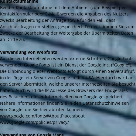
Kontaktaufnahme
Bei der Kontaktaufnahme mit dem Anbieter (zum Beispiel per
Kontaktformular oder E-Mail) werden die Angaben des Nutzers
zwecks Bearbeitung der Anfrage sowie für den Fall, dass
Anschlussfragen entstehen, gespeichert. Ferner stimmen Sie zum
Zwecke der Bearbeitung der Weitergabe der übermittelten Daten
an Dritte zu.
Verwendung von Webfonts
Auf diesen Internetseiten werden externe Schriften, Google Fonts
verwendet. Google Fonts ist ein Dienst der Google Inc. ("Google").
Die Einbindung dieser Webfonts erfolgt durch einen Serveraufruf,
in der Regel ein Server von Google in den USA. Hierdurch wird an
den Server übermittelt, welche unserer Internetseiten Sie besucht
haben. Auch wird die IP-Adresse des Browsers des Endgerätes
des Besuchers dieser Internetseiten von Google gespeichert.
Nähere Informationen finden Sie in den Datenschutzhinweisen
von Google, die Sie hier abrufen können:
www.google.com/fonts#AboutPlace:about
www.google.com/policies/privacy/
Verwendung von Google Maps