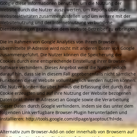
Google diese Informationen benutzen, um die Nutzung der
Website durch die Nutzer auszuwerten, um Reports über die
Websiteaktivitäten zusammenzustellen und um weitere mit der
Websitenutzung und der Internetnutzung verbundene
Dienstleistungen gegenüber dem Website-Betreiber zu erbringen.
Die im Rahmen von Google Analytics von Ihrem Browser
übermittelte IP-Adresse wird nicht mit anderen Daten von Google
zusammengeführt. Die Nutzer können die Speicherung der
Cookies durch eine entsprechende Einstellung ihrer Browser-
Software verhindern. Dieses Angebot weist die Nutzer jedoch
darauf hin, dass sie in diesem Fall gegebenenfalls nicht sämtliche
Funktionen dieser Website vollumfänglich werden nutzen können.
Die Nutzer können darüber hinaus die Erfassung der durch das
Cookie erzeugten und auf ihre Nutzung der Website bezogenen
Daten (inkl. Ihrer IP-Adresse) an Google sowie die Verarbeitung
dieser Daten durch Google verhindern, indem sie das unter dem
folgenden Link verfügbare Browser-Plugin herunterladen und
installieren: http://tools.google.com/dlpage/gaoptout?hl=de.
Alternativ zum Browser-Add-on oder innerhalb von Browsern auf