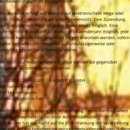
Aufbewahrungspflicht entgegensteht.
Die Auskunft erfolgt auf Wunsch auf elektronischem Wege oder
schriftlich zur Abholung am Unternehmenssitz. Eine Zusendung
auf postalischem Wege ist gegen Kostenersatz möglich. Eine
unentgeltliche Auskunft ist einmal pro Kalenderjahr möglich, jede
weitere Auskunft kann gegen ein Entgelt erworben werden, sofern
keine nachweisbaren Hinweise auf unzulässigerweise oder
unrichtig gespeicherte Daten existieren.
Ihr Recht auf Widerruf und Korrektur können Sie gegenüber
folgender Anschrift geltend machen:
LANDSIEDEL | MÜLLER | FLAGMEYER GmbH
Bochumer Straße 7
99734 Nordhausen
datenschutz@l-m-f.de
Recht auf Einschränkung der Verarbeitung, Datenübertragbarkeit
und Beschwerderecht bei einer Aufsichtsbehörde
Der Nutzer hat das Recht auf die Einschränkung der Verarbeitung
der sich auf ihn beziehenden personengebundenen Daten. Sofern