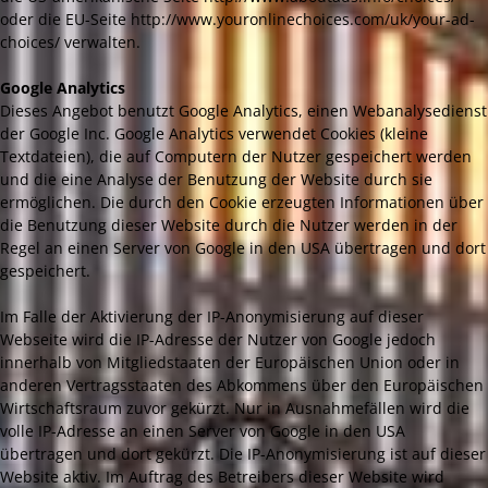
oder die EU-Seite http://www.youronlinechoices.com/uk/your-ad-
choices/ verwalten.
Google Analytics
Dieses Angebot benutzt Google Analytics, einen Webanalysedienst
der Google Inc. Google Analytics verwendet Cookies (kleine
Textdateien), die auf Computern der Nutzer gespeichert werden
und die eine Analyse der Benutzung der Website durch sie
ermöglichen. Die durch den Cookie erzeugten Informationen über
die Benutzung dieser Website durch die Nutzer werden in der
Regel an einen Server von Google in den USA übertragen und dort
gespeichert.
Im Falle der Aktivierung der IP-Anonymisierung auf dieser
Webseite wird die IP-Adresse der Nutzer von Google jedoch
innerhalb von Mitgliedstaaten der Europäischen Union oder in
anderen Vertragsstaaten des Abkommens über den Europäischen
Wirtschaftsraum zuvor gekürzt. Nur in Ausnahmefällen wird die
volle IP-Adresse an einen Server von Google in den USA
übertragen und dort gekürzt. Die IP-Anonymisierung ist auf dieser
Website aktiv. Im Auftrag des Betreibers dieser Website wird