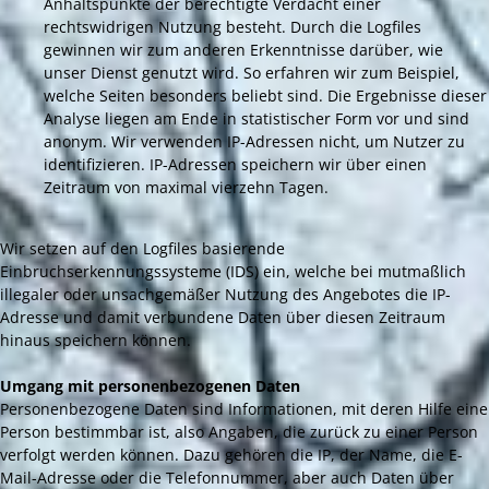
Anhaltspunkte der berechtigte Verdacht einer
rechtswidrigen Nutzung besteht. Durch die Logfiles
gewinnen wir zum anderen Erkenntnisse darüber, wie
unser Dienst genutzt wird. So erfahren wir zum Beispiel,
welche Seiten besonders beliebt sind. Die Ergebnisse dieser
Analyse liegen am Ende in statistischer Form vor und sind
anonym. Wir verwenden IP-Adressen nicht, um Nutzer zu
identifizieren. IP-Adressen speichern wir über einen
Zeitraum von maximal vierzehn Tagen.
Wir setzen auf den Logfiles basierende
Einbruchserkennungssysteme (IDS) ein, welche bei mutmaßlich
illegaler oder unsachgemäßer Nutzung des Angebotes die IP-
Adresse und damit verbundene Daten über diesen Zeitraum
hinaus speichern können.
Umgang mit personenbezogenen Daten
Personenbezogene Daten sind Informationen, mit deren Hilfe eine
Person bestimmbar ist, also Angaben, die zurück zu einer Person
verfolgt werden können. Dazu gehören die IP, der Name, die E-
Mail-Adresse oder die Telefonnummer, aber auch Daten über