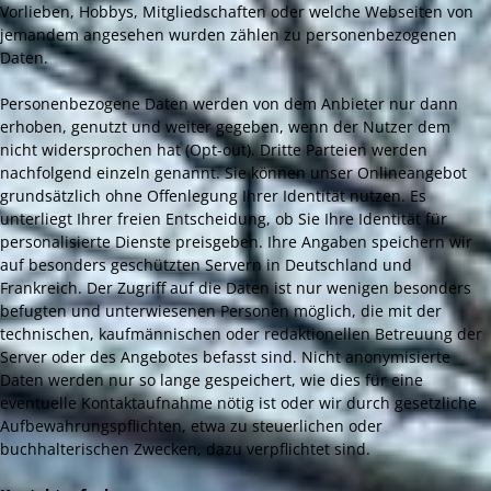
Vorlieben, Hobbys, Mitgliedschaften oder welche Webseiten von
jemandem angesehen wurden zählen zu personenbezogenen
Daten.
Personenbezogene Daten werden von dem Anbieter nur dann
erhoben, genutzt und weiter gegeben, wenn der Nutzer dem
nicht widersprochen hat (Opt-out). Dritte Parteien werden
nachfolgend einzeln genannt. Sie können unser Onlineangebot
grundsätzlich ohne Offenlegung Ihrer Identität nutzen. Es
unterliegt Ihrer freien Entscheidung, ob Sie Ihre Identität für
personalisierte Dienste preisgeben. Ihre Angaben speichern wir
auf besonders geschützten Servern in Deutschland und
Frankreich. Der Zugriff auf die Daten ist nur wenigen besonders
befugten und unterwiesenen Personen möglich, die mit der
technischen, kaufmännischen oder redaktionellen Betreuung der
Server oder des Angebotes befasst sind. Nicht anonymisierte
Daten werden nur so lange gespeichert, wie dies für eine
eventuelle Kontaktaufnahme nötig ist oder wir durch gesetzliche
Aufbewahrungspflichten, etwa zu steuerlichen oder
buchhalterischen Zwecken, dazu verpflichtet sind.