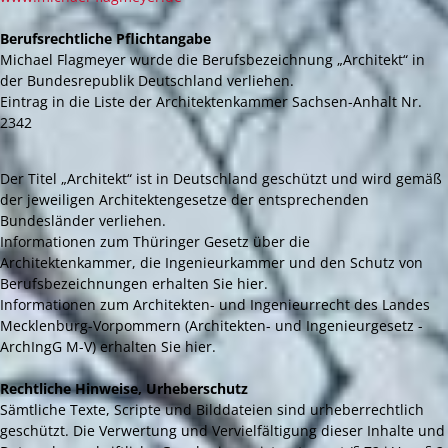
Berufsrechtliche Pflichtangabe
Michael Flagmeyer wurde die Berufsbezeichnung „Architekt“ in
der Bundesrepublik Deutschland verliehen.
Eintrag in die Liste der Architektenkammer Sachsen-Anhalt Nr.
2342
Der Titel „Architekt“ ist in Deutschland geschützt und wird gemäß
der jeweiligen Architektengesetze der entsprechenden
Bundesländer verliehen.
Informationen zum Thüringer Gesetz über die
Architektenkammer, die Ingenieurkammer und den Schutz von
Berufsbezeichnungen erhalten Sie hier.
Informationen zum Architekten- und Ingenieurrecht des Landes
Mecklenburg-Vorpommern (Architekten- und Ingenieurgesetz -
ArchIngG M-V) erhalten Sie hier.
Rechtliche Hinweise, Urheberschutz
Sämtliche Texte, Scripte und Bilddateien sind urheberrechtlich
geschützt. Die Verwertung und Vervielfältigung dieser Inhalte und