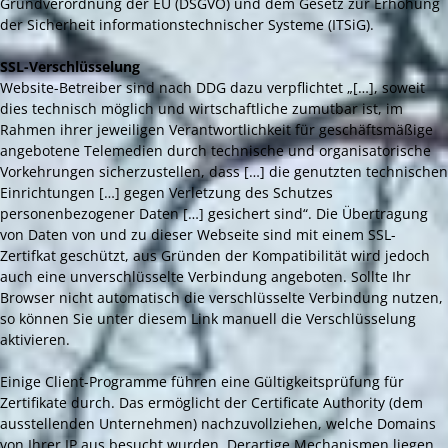
Grundverordnung der EU (DSGVO) und dem Gesetz zur Erhöhung
der Sicherheit informationstechnischer Systeme (ITSiG).
SSL-Verschlüsselung
Website-Betreiber sind nach DDG dazu verpflichtet „[…], soweit
dies technisch möglich und wirtschaftliche zumutbar ist, im
Rahmen ihrer jeweiligen Verantwortlichkeit für geschäftsmäßige
angebotene Telemedien durch technische und organisatorische
Vorkehrungen sicherzustellen, dass […] die genutzten technischen
Einrichtungen […] gegen Verletzung des Schutzes
personenbezogener Daten […] gesichert sind“. Die Übertragung
von Daten von und zu dieser Webseite sind mit einem SSL-
Zertifkat geschützt, aus Gründen der Kompatibilität wird jedoch
auch eine unverschlüsselte Verbindung angeboten. Sollte Ihr
Browser nicht automatisch die verschlüsselte Verbindung nutzen,
so können Sie unter diesem Link manuell die Verschlüsselung
aktivieren.
Einige Client-Programme führen eine Gültigkeitsprüfung für
Zertifikate durch. Das ermöglicht der Certificate Authority (dem
ausstellenden Unternehmen) nachzuvollziehen, welche Domains
von Ihrer IP aus besucht wurden. Derartige Mechanismen liegen