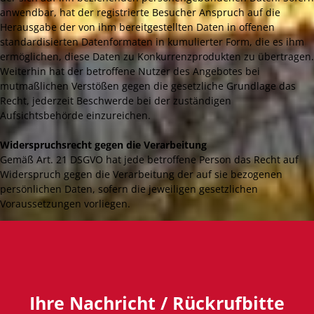
anwendbar, hat der registrierte Besucher Anspruch auf die
Herausgabe der von ihm bereitgestellten Daten in offenen
standardisierten Datenformaten in kumulierter Form, die es ihm
ermöglichen, diese Daten zu Konkurrenzprodukten zu übertragen.
Weiterhin hat der betroffene Nutzer des Angebotes bei
mutmaßlichen Verstößen gegen die gesetzliche Grundlage das
Recht, jederzeit Beschwerde bei der zuständigen
Aufsichtsbehörde einzureichen.
Widerspruchsrecht gegen die Verarbeitung
Gemäß Art. 21 DSGVO hat jede betroffene Person das Recht auf
Widerspruch gegen die Verarbeitung der auf sie bezogenen
persönlichen Daten, sofern die jeweiligen gesetzlichen
Voraussetzungen vorliegen.
Ihre Nachricht / Rückrufbitte