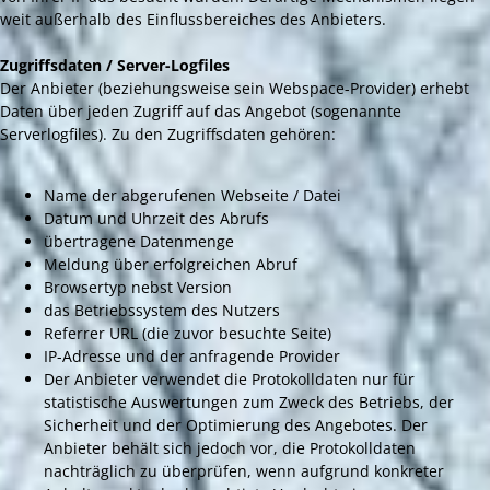
weit außerhalb des Einflussbereiches des Anbieters.
Zugriffsdaten / Server-Logfiles
Der Anbieter (beziehungsweise sein Webspace-Provider) erhebt
Daten über jeden Zugriff auf das Angebot (sogenannte
Serverlogfiles). Zu den Zugriffsdaten gehören:
Name der abgerufenen Webseite / Datei
Datum und Uhrzeit des Abrufs
übertragene Datenmenge
Meldung über erfolgreichen Abruf
Browsertyp nebst Version
das Betriebssystem des Nutzers
Referrer URL (die zuvor besuchte Seite)
IP-Adresse und der anfragende Provider
Der Anbieter verwendet die Protokolldaten nur für
statistische Auswertungen zum Zweck des Betriebs, der
Sicherheit und der Optimierung des Angebotes. Der
Anbieter behält sich jedoch vor, die Protokolldaten
nachträglich zu überprüfen, wenn aufgrund konkreter