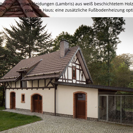
lbhohen Wandverkleidungen (Lambris) aus weiß beschichtetem Holz
 beheizt das gesamte Haus; eine zusätzliche Fußbodenheizung opt