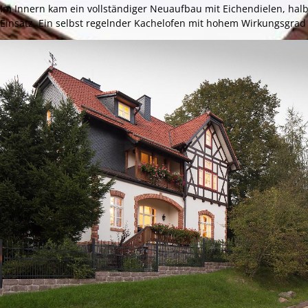
Im Innern kam ein vollständiger Neuaufbau mit Eichendielen, ha
Einsatz. Ein selbst regelnder Kachelofen mit hohem Wirkungsgrad