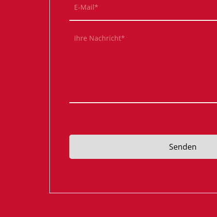
Pflichtfeld
E-Mail
*
Pflichtfeld
Ihre Nachricht
*
Senden