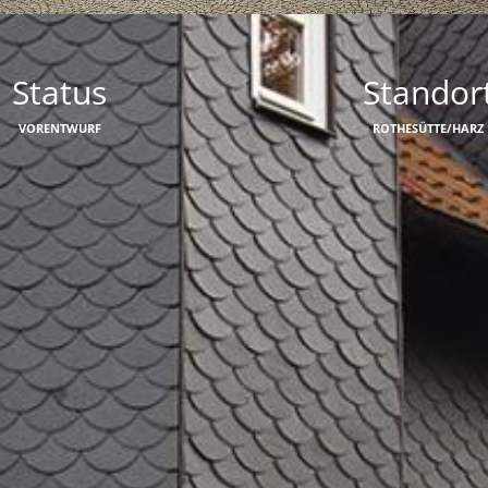
Status
Standor
VORENTWURF
ROTHESÜTTE/HARZ