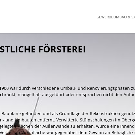
Navigation übersp
GEWERBE
UMBAU & S
TLICHE FÖRSTEREI
hr 1900 war durch verschiedene Umbau- und Renovierungsphasen zum
geschränkt, mangelhaft ausgeführt oder entsprachen nicht den Anf
e Baupläne gefunden und als Grundlage der Rekonstruktion genu
An- und Umbauten entfernt. Verwitterte Stülpschalungen im Oberg
igelegten Flächen der Außenwände zu erhalten, wurde eine Inne
 Verlust an Wohnfläche war gegenüber dem Gewinn an Behaglichke