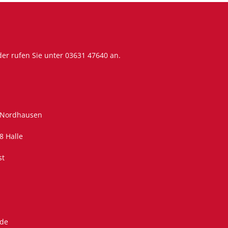
er rufen Sie unter
03631 47640
an.
 Nordhausen
8 Halle
st
.de