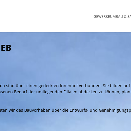
Navigation übersp
GEWERBE
UMBAU & S
IEB
a sind über einen gedeckten Innenhof verbunden. Sie bilden auf 
enen Bedarf der umliegenden Filialen abdecken zu können, plant
eten wir das Bauvorhaben über die Entwurfs- und Genehmigungsp